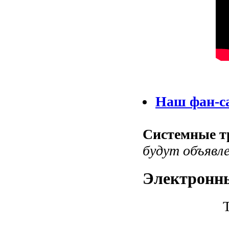
Наш фан-са
Cистемные тр
будут объявл
Электронны
Т