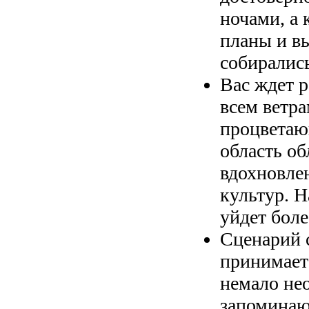
ночами, а 
планы и вы
собиралис
Вас ждет 
всем ветра
процветаю
область об
вдохновле
культур. Н
уйдет боле
Сценарий 
принимаете
немало не
запоминаю