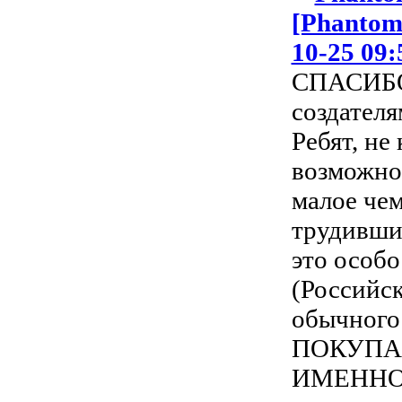
[Phantom
10-25 09:
СПАСИБО
создателя
Ребят, не
возможнос
малое че
трудивших
это особо
(Российск
обычног
ПОКУПА
ИМЕННО 