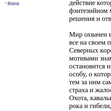
действие кото
·
Форум
фэнтезийном 
решения и отв
Мир охвачен 
все на своем 
Северных кор
мотивами знам
остановится н
особу, о кото
тем за ним са
страха и жал
Охота, каваль
рока и гибели