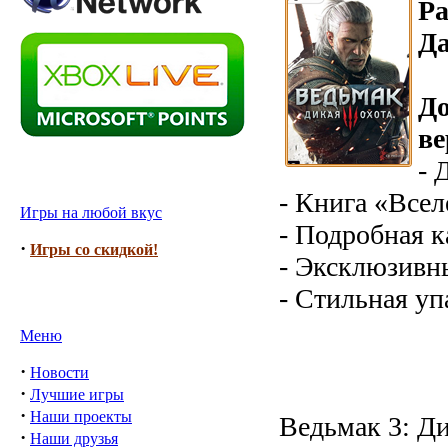
Ра
Да
До
ве
- 
- Книга «Все
Игры на любой вкус
- Подробная к
·
Игры со скидкой!
- Эксклюзивн
- Стильная уп
Меню
·
Новости
·
Лучшие игры
·
Наши проекты
Ведьмак 3: Ди
·
Наши друзья