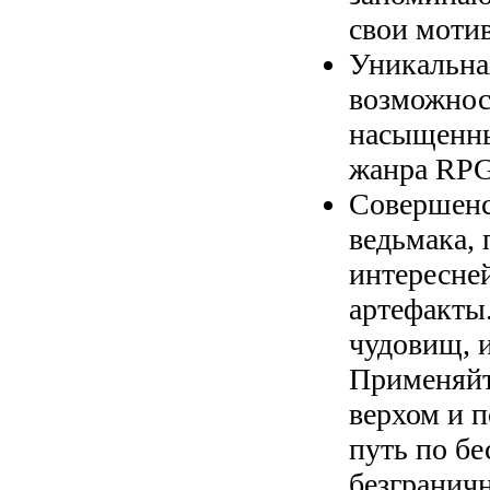
свои моти
Уникальна
возможнос
насыщенны
жанра RPG
Совершенс
ведьмака, 
интересне
артефакты
чудовищ, 
Применяйт
верхом и 
путь по б
безгранич