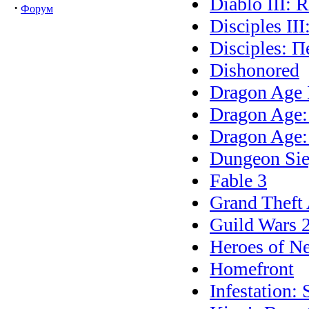
Diablo III: 
·
Форум
Disciples I
Disciples: 
Dishonored
Dragon Age 
Dragon Age
Dragon Age
Dungeon Sie
Fable 3
Grand Theft 
Guild Wars 
Heroes of N
Homefront
Infestation: