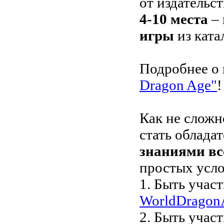
от издательс
4-10 места
– 
игры
из ката
Подробнее о 
Dragon Age"
!
Как не сложн
стать облада
знаниями вс
простых усло
1. Быть учас
WorldDragon
2. Быть учас