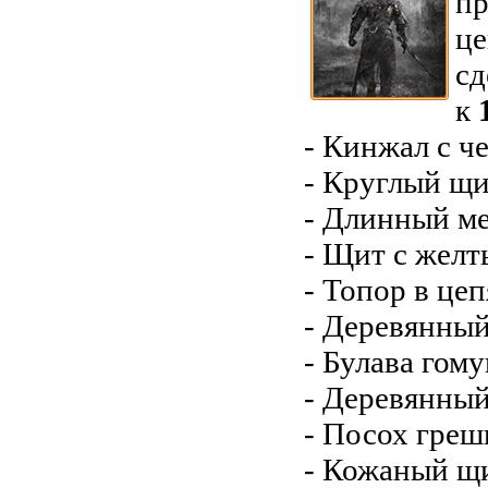
пр
це
сд
к
- Кинжал с ч
- Круглый щи
- Длинный ме
- Щит с желт
- Топор в цеп
- Деревянный
- Булава гом
- Деревянный
- Посох греш
- Кожаный щ