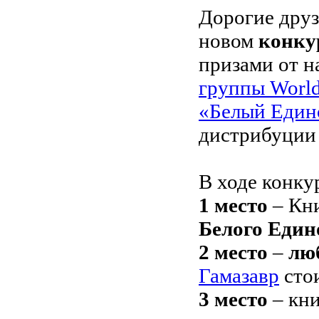
Дорогие дру
новом
конку
призами от н
группы Worl
«Белый Един
дистрибуци
В ходе конку
1 место
– Кни
Белого Един
2 место
–
лю
Гамазавр
сто
3 место
– кни