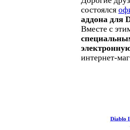
состоялся
оф
аддона для D
Вместе с эт
специальны
электронную
интернет-ма
Diablo I