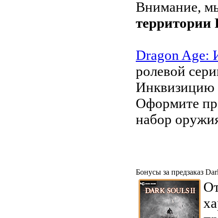
Внимание, м
территории
Dragon Age:
ролевой сери
Инквизицию и
Оформите пр
набор оружи
Бонусы за предзаказ Dark
От
ха