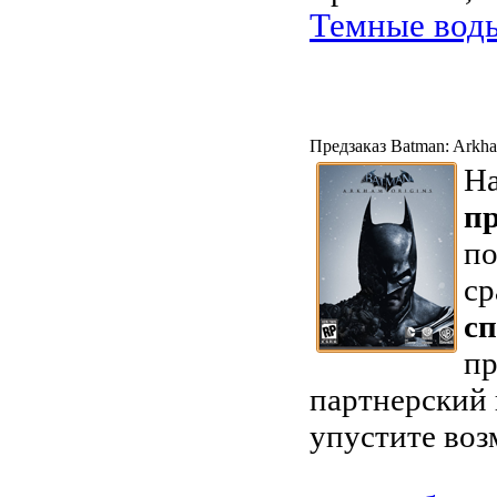
Темные во
Предзаказ Batman: Arkha
На
пр
п
ср
с
пр
партнерский 
упустите воз