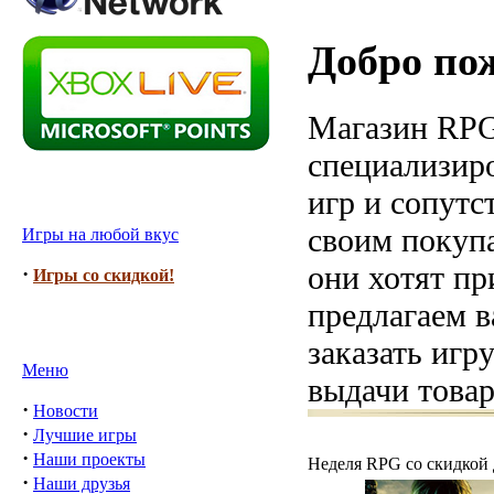
Добро по
Магазин RPG
специализир
игр и сопутс
своим покупа
Игры на любой вкус
они хотят пр
·
Игры со скидкой!
предлагаем в
заказать игр
Меню
выдачи товар
·
Новости
·
Лучшие игры
·
Наши проекты
Неделя RPG со скидкой 
·
Наши друзья