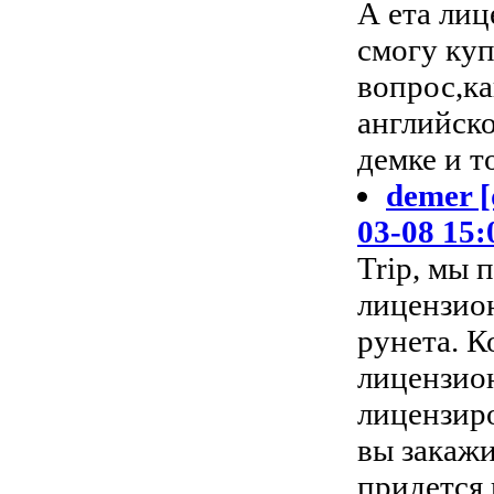
А ета лиц
смогу ку
вопрос,ка
английск
демке и т
demer [
03-08 15:
Trip, мы 
лицензио
рунета. К
лицензио
лицензиро
вы закажи
придется 