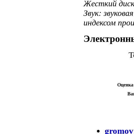
Жесткий диск
Звук: звуковая
индексом про
Электронны
Т
Оценка
Ва
gromov 