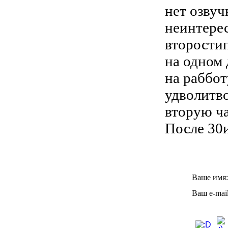
нет озвуч
неинтере
вторости
на одном 
на раббот
удволитв
вторую ча
После 30и
Ваше имя:
Ваш e-mail