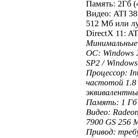
Память: 2Гб (
Видео: ATI 3
512 Мб или л
DirectX 11: A
Минимальные
ОС: Windows X
SP2 / Windows
Процессор: In
частотой 1.8 
эквивалентны
Память: 1 Гб 
Видео: Radeo
7900 GS 256 
Привод: тре