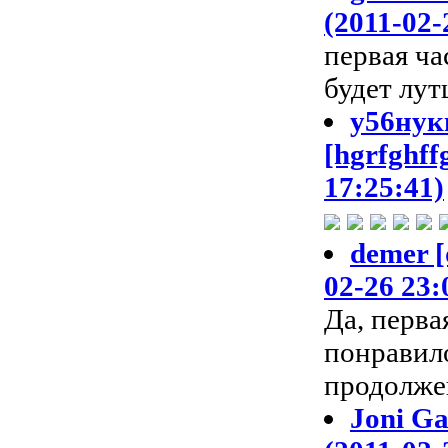
(2011-02-
первая ча
будет лут
у56нук
[hgrfghff
17:25:41)
demer [
02-26 23:
Да, перва
понравил
продолже
Joni Ga