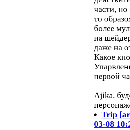
части, но
то образо
более мул
на шейдер
даже на 
Какое кн
Упарвлени
первой ча
Ajika, бу
персонаже
Trip [a
03-08 10: