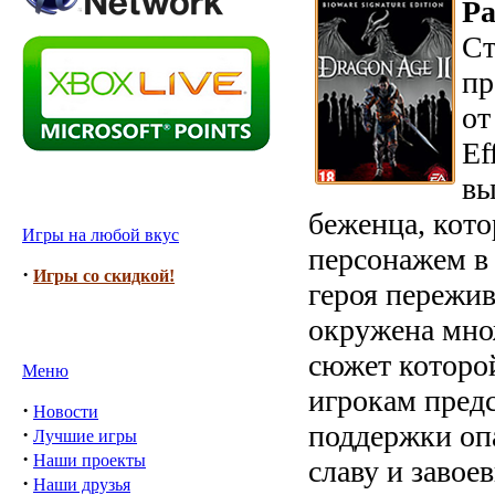
Ра
Ст
пр
от
Ef
вы
беженца, кот
Игры на любой вкус
персонажем в
·
Игры со скидкой!
героя пережи
окружена мно
сюжет которой
Меню
игрокам пред
·
Новости
поддержки оп
·
Лучшие игры
·
Наши проекты
славу и завоев
·
Наши друзья