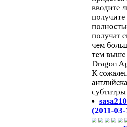
вводите 
получите 
полность
получат с
чем боль
тем выше 
Dragon Ag
К сожален
английска
субтитры 
sasa210
(2011-03-