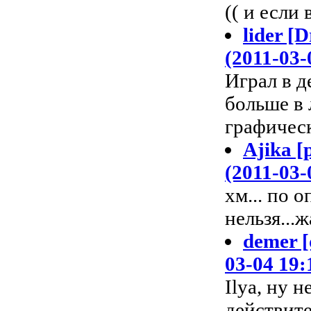
(( и если
lider [
(2011-03-
Играл в д
больше в
графичес
Ajika [
(2011-03-
хм... по 
нельзя...жа
demer [
03-04 19:
Ilya, ну 
действит