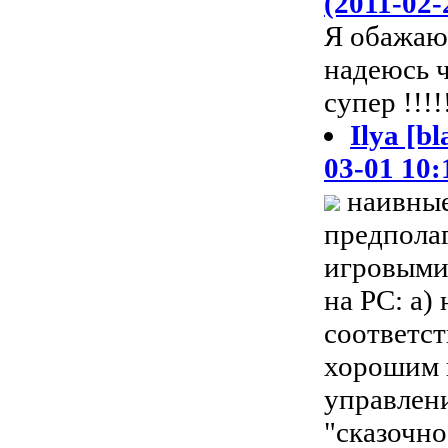
(2011-02-
Я обажаю 
надеюсь ч
супер !!!!
Ilya [b
03-01 10:
наивные
предполаг
игровыми
на PC: а)
соответс
хорошим 
управлени
"сказочно