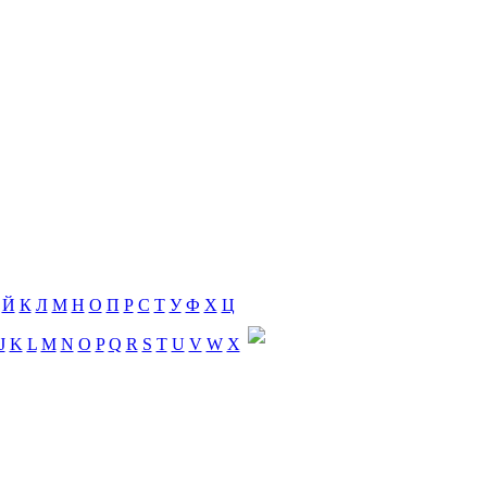
Й
К
Л
М
Н
О
П
Р
С
Т
У
Ф
Х
Ц
J
K
L
M
N
O
P
Q
R
S
T
U
V
W
X