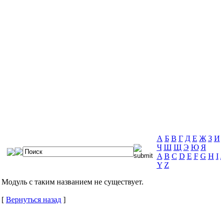
А
Б
В
Г
Д
Е
Ж
З
И
Ч
Ш
Щ
Э
Ю
Я
A
B
C
D
E
F
G
H
I
Y
Z
Модуль с таким названием не существует.
[
Вернуться назад
]